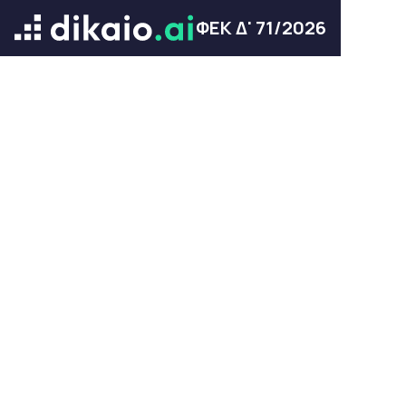
ΦΕΚ Δ' 71/2026