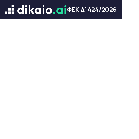
ΦΕΚ Δ' 424/2026