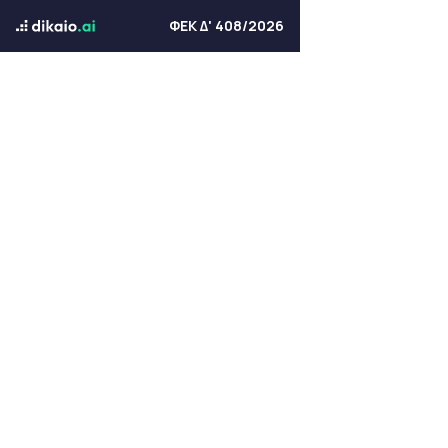
ΦΕΚ Δ' 408/2026