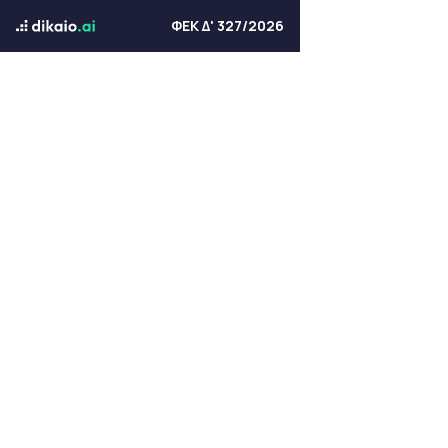
ΦΕΚ Δ' 327/2026