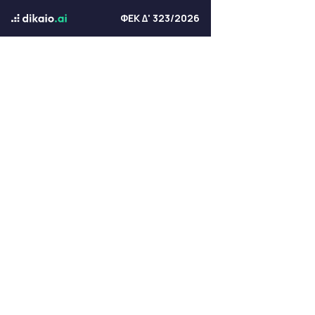
ΦΕΚ Δ' 323/2026