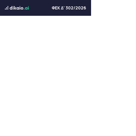
ΦΕΚ Δ' 302/2026