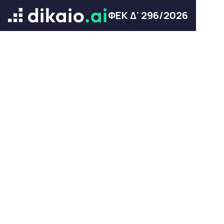
ΦΕΚ Δ' 296/2026