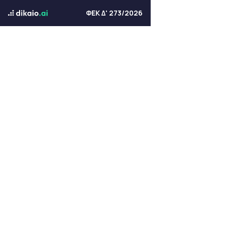
ΦΕΚ Δ' 273/2026