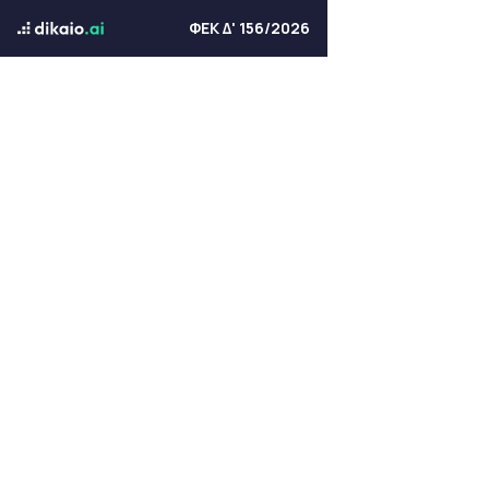
ΦΕΚ Δ' 156/2026