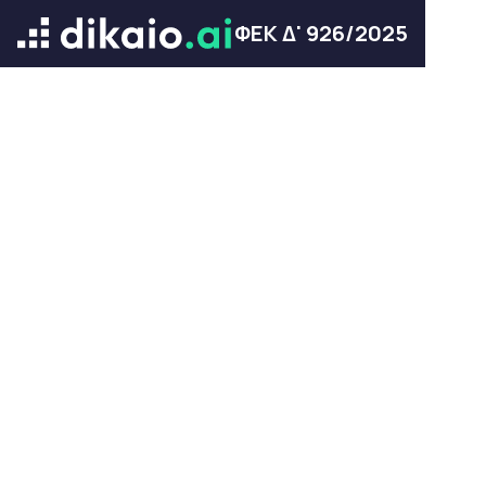
ΦΕΚ Δ' 926/2025