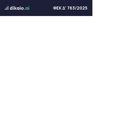
ΦΕΚ Δ' 763/2025