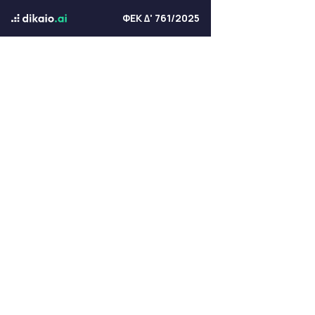
ΦΕΚ Δ' 761/2025