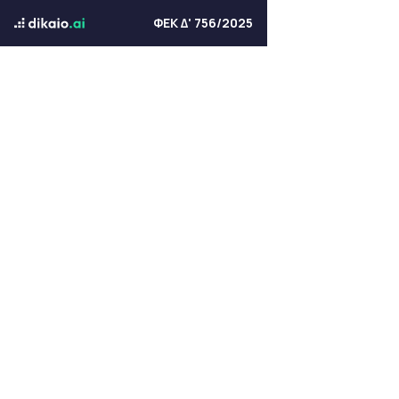
ΦΕΚ Δ' 756/2025