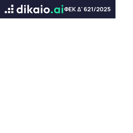
ΦΕΚ Δ' 621/2025