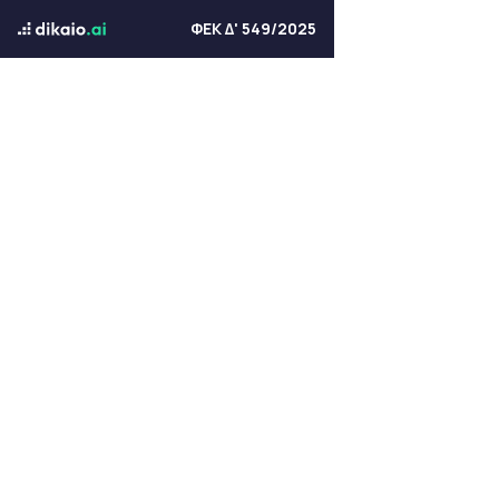
ΦΕΚ Δ' 549/2025