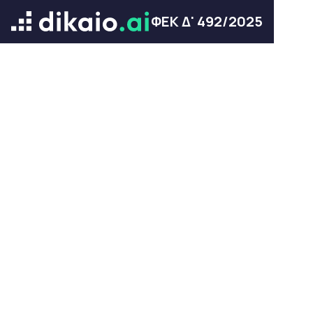
ΦΕΚ Δ' 492/2025