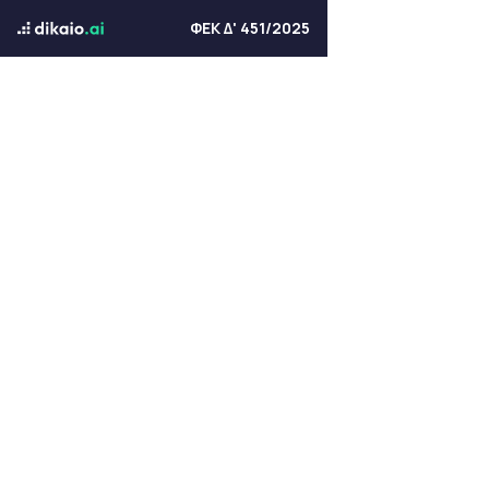
ΦΕΚ Δ' 451/2025