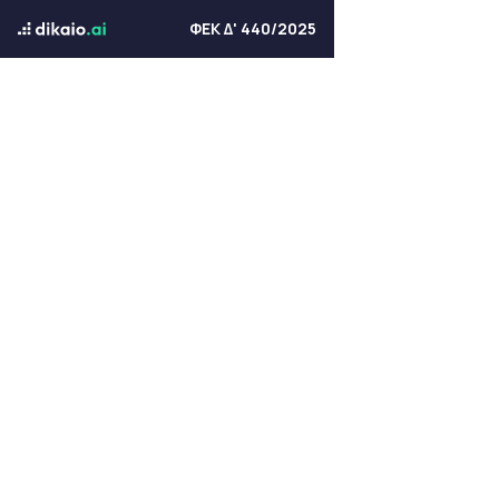
ΦΕΚ Δ' 440/2025