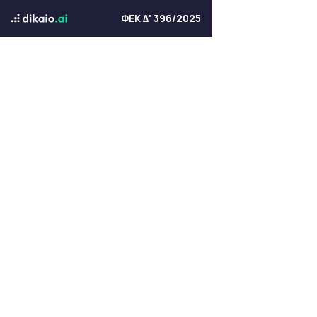
ΦΕΚ Δ' 396/2025