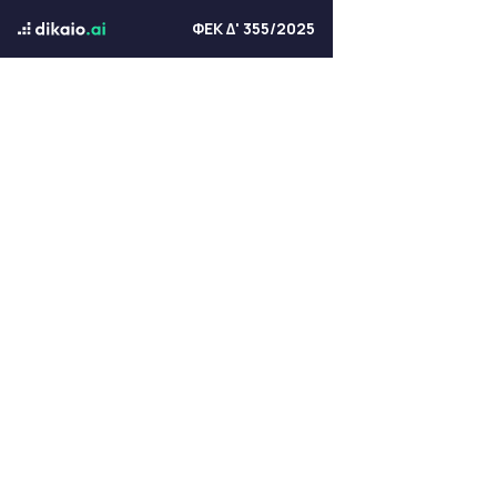
ΦΕΚ Δ' 355/2025