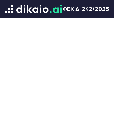
ΦΕΚ Δ' 242/2025