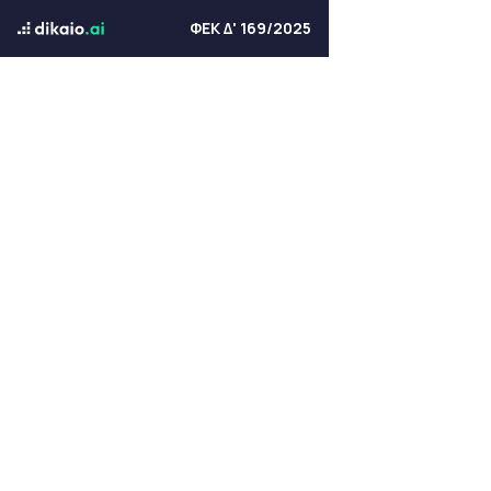
ΦΕΚ Δ' 169/2025