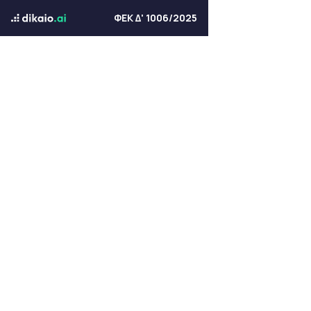
ΦΕΚ Δ' 1006/2025