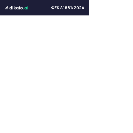
ΦΕΚ Δ' 681/2024