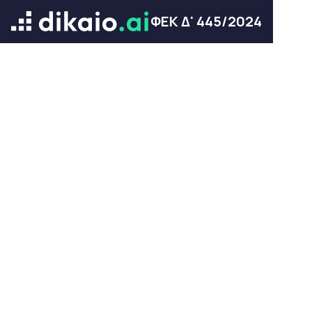
ΦΕΚ Δ' 445/2024