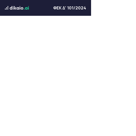
ΦΕΚ Δ' 101/2024