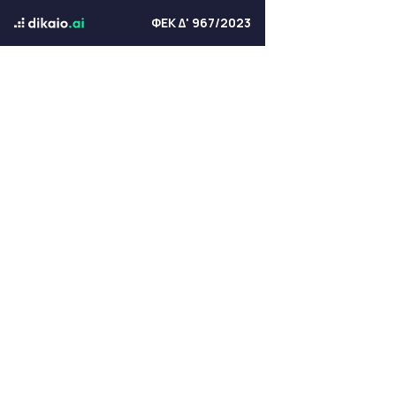
ΦΕΚ Δ' 967/2023