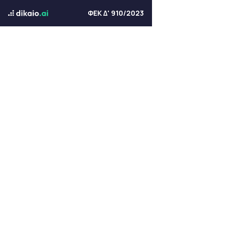
ΦΕΚ Δ' 910/2023