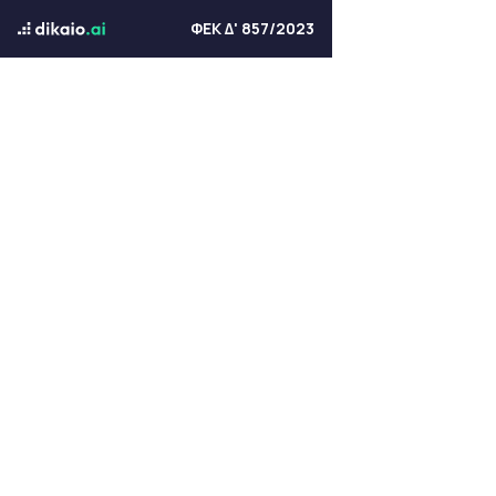
ΦΕΚ Δ' 857/2023