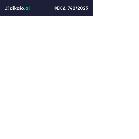
ΦΕΚ Δ' 742/2023