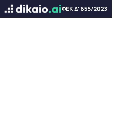
ΦΕΚ Δ' 655/2023