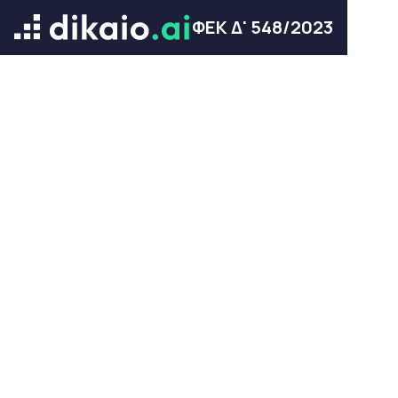
ΦΕΚ Δ' 548/2023