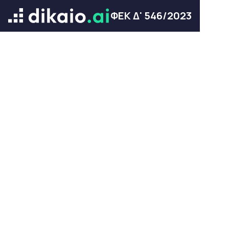
ΦΕΚ Δ' 546/2023