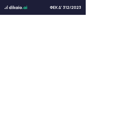
ΦΕΚ Δ' 312/2023