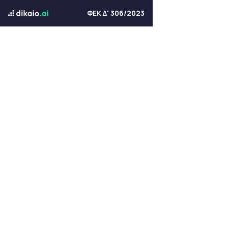
ΦΕΚ Δ' 306/2023