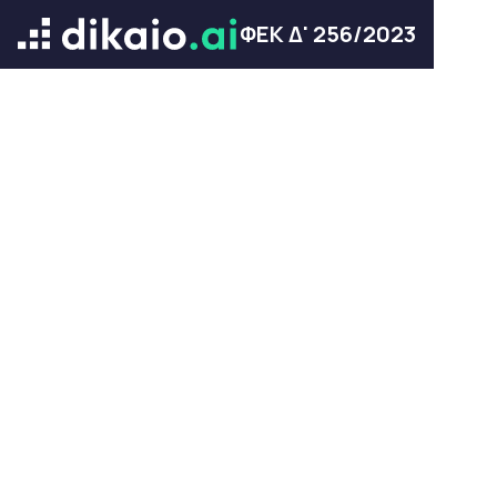
ΦΕΚ Δ' 256/2023