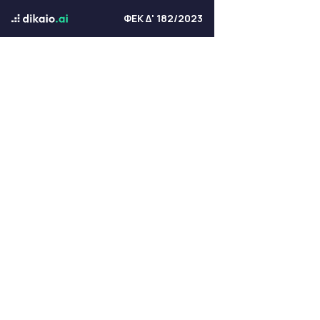
ΦΕΚ Δ' 182/2023