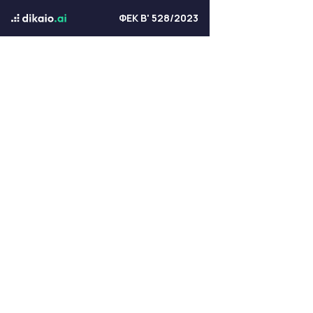
ΦΕΚ Β' 528/2023