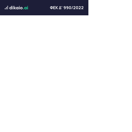
ΦΕΚ Δ' 990/2022