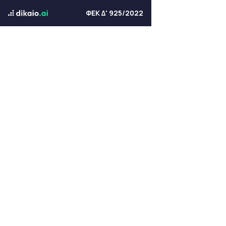
ΦΕΚ Δ' 925/2022