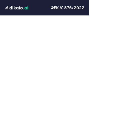
ΦΕΚ Δ' 876/2022