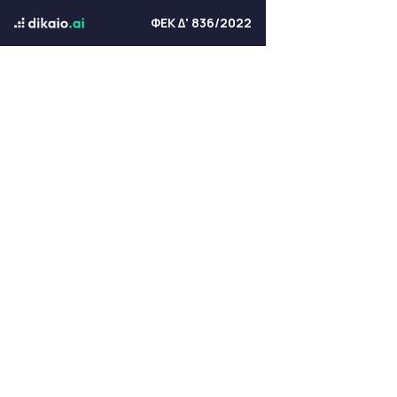
ΦΕΚ Δ' 836/2022