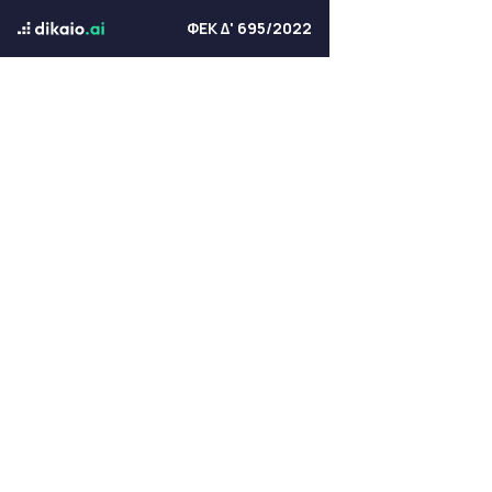
ΦΕΚ Δ' 695/2022