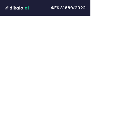
ΦΕΚ Δ' 689/2022