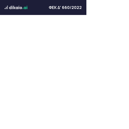
ΦΕΚ Δ' 660/2022