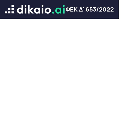
ΦΕΚ Δ' 653/2022