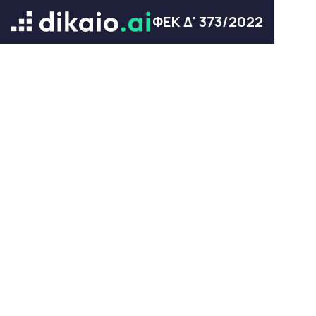
ΦΕΚ Δ' 373/2022