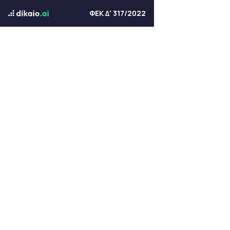
ΦΕΚ Δ' 317/2022