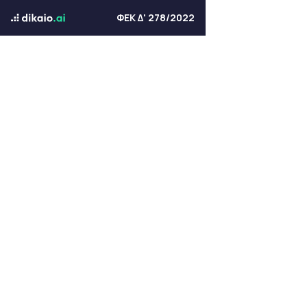
ΦΕΚ Δ' 278/2022