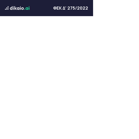
ΦΕΚ Δ' 275/2022